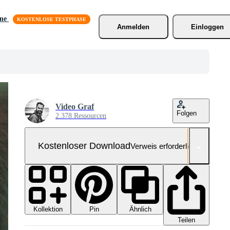
äne
Anmelden
Einloggen
Video Graf
Folgen
2.378 Ressourcen
Kostenloser Download
Verweis erforderlich
Kollektion
Ähnlich
Pin
Teilen