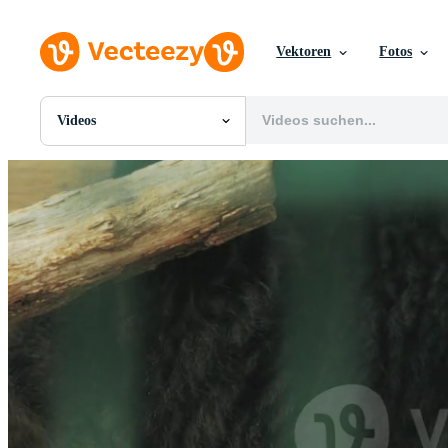
Vektoren
Fotos
Videos
Alle Bilder
Fotos
PNGs
PSDs
SVGs
Vorlagen
Vektoren
Videos
Motion Graphics
Redaktionelle Bilder
Redaktionelle Ereignisse