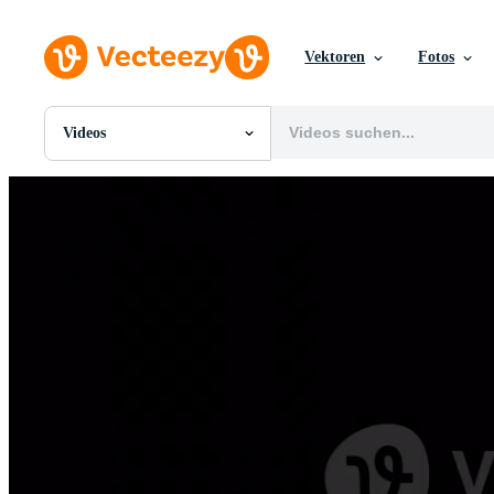
Vektoren
Fotos
Videos
Alle Bilder
Fotos
PNGs
PSDs
SVGs
Vorlagen
Vektoren
Videos
Motion Graphics
Redaktionelle Bilder
Redaktionelle Ereignisse