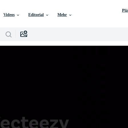
Pl
Videos
Editorial
Mehr