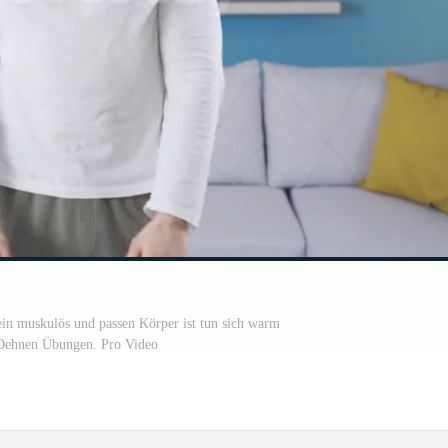
ein muskulös und passen Körper ist tun sich warm
Dehnen Übungen. Pro Video