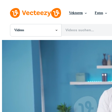
Vektoren
Fotos
Videos
Alle Bilder
Fotos
PNGs
PSDs
SVGs
Vorlagen
Vektoren
Videos
Motion Graphics
Redaktionelle Bilder
Redaktionelle Ereignisse