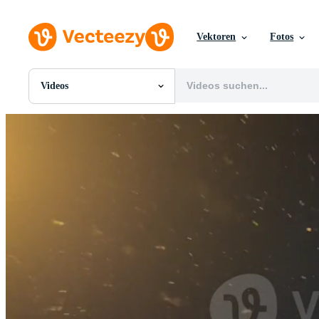
Vektoren
Fotos
Videos
Alle Bilder
Fotos
PNGs
PSDs
SVGs
Vorlagen
Vektoren
Videos
Motion Graphics
Redaktionelle Bilder
Redaktionelle Ereignisse