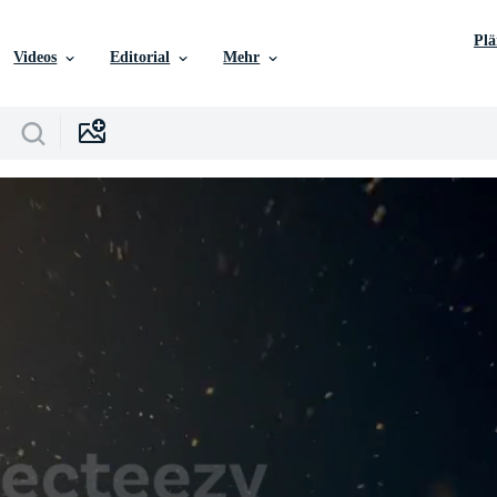
Pl
Videos
Editorial
Mehr