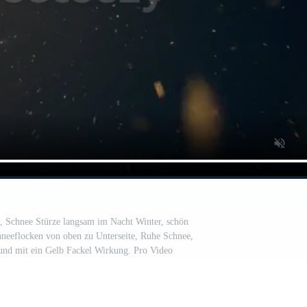
n, Schnee Stürze langsam im Nacht Winter, schön
chneeflocken von oben zu Unterseite, Ruhe Schnee,
und mit ein Gelb Fackel Wirkung. Pro Video