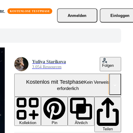
äne
Anmelden
Einloggen
Yuliya Starikova
Folgen
3.054 Ressourcen
Kostenlos mit Testphase
Kein Verweis
erforderlich
Kollektion
Ähnlich
Pin
Teilen