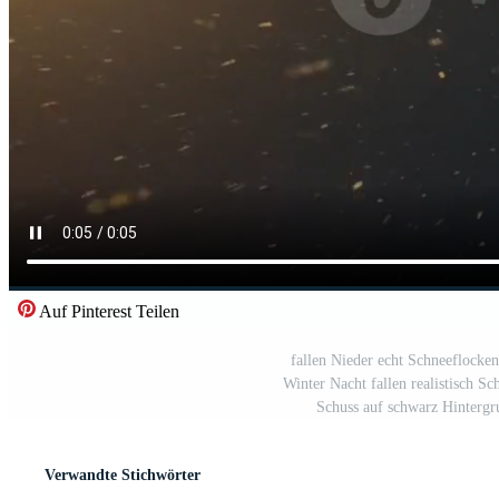
Auf Pinterest Teilen
fallen Nieder echt Schneeflocke
Winter Nacht fallen realistisch S
Schuss auf schwarz Hintergr
Verwandte Stichwörter