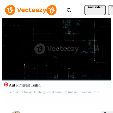
Anmelden
Auf Pinterest Teilen
einfach schwarz Hintergrund Animation mit sanft ziehen um betrübt Linien und Kugeln und Grunge Lärm Textur. diese dunkel minimalistisch texturiert Bewegung Hintergrund ist voll hd und ein nahtlos Schleife. Pro Video