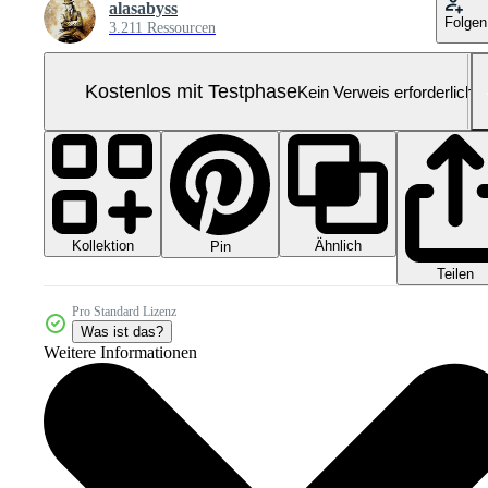
alasabyss
Folgen
3.211 Ressourcen
Kostenlos mit Testphase
Kein Verweis erforderlich
Kollektion
Ähnlich
Pin
Teilen
Pro Standard Lizenz
Was ist das?
Weitere Informationen