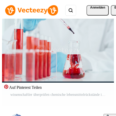
Anmelden
Auf Pinterest Teilen
wissenschaftler überprüfen chemische lebensmittelrückstände im labor. Kontrollexperten prüfen die Konzentration chemischer Rückstände. gefahren, rohs-standard, verbotene substanzen finden, kontaminieren, mikrobiologe Kostenloses Video