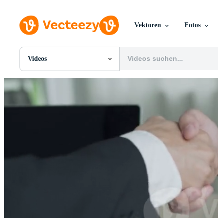
Vektoren
Fotos
Videos
Alle Bilder
Fotos
PNGs
PSDs
SVGs
Vorlagen
Vektoren
Videos
Motion Graphics
Redaktionelle Bilder
Redaktionelle Ereignisse