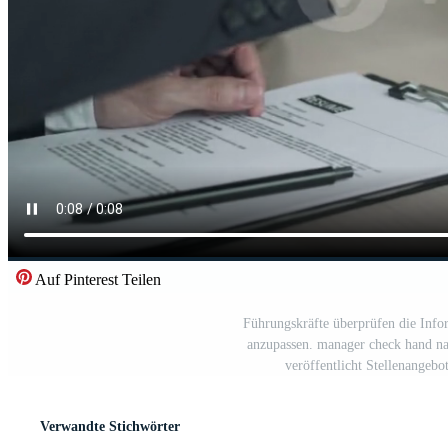
Auf Pinterest Teilen
Führungskräfte überprüfen die Info
anzupassen. manager check hand na
veröffentlicht Stellenangeb
Verwandte Stichwörter