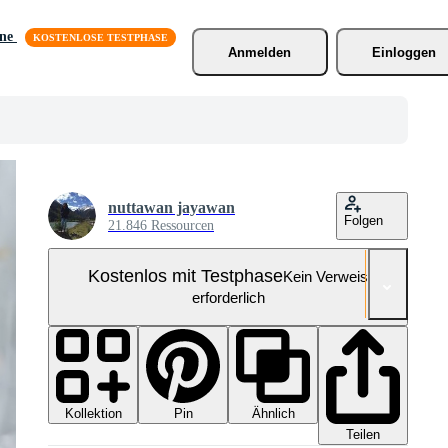
äne
Anmelden
Einloggen
nuttawan jayawan
Folgen
21.846 Ressourcen
Kostenlos mit Testphase
Kein Verweis
erforderlich
Kollektion
Ähnlich
Pin
Teilen