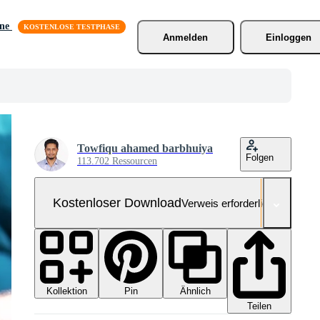
äne
Anmelden
Einloggen
Towfiqu ahamed barbhuiya
Folgen
113.702 Ressourcen
Kostenloser Download
Verweis erforderlich
Kollektion
Ähnlich
Pin
Teilen