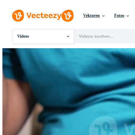
Vektoren
Fotos
Videos
Alle Bilder
Fotos
PNGs
PSDs
SVGs
Vorlagen
Vektoren
Videos
Motion Graphics
Redaktionelle Bilder
Redaktionelle Ereignisse