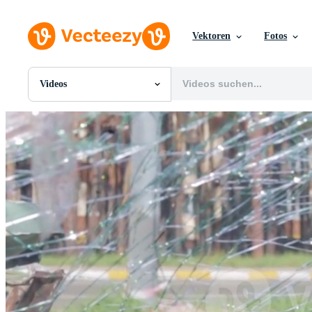
Vektoren
Fotos
Videos
Alle Bilder
Fotos
PNGs
PSDs
SVGs
Vorlagen
Vektoren
Videos
Motion Graphics
Redaktionelle Bilder
Redaktionelle Ereignisse