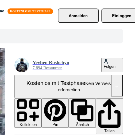
äne
Anmelden
Einloggen
Yevhen Roshchyn
Folgen
7.894 Ressourcen
Kostenlos mit Testphase
Kein Verweis
erforderlich
Kollektion
Ähnlich
Pin
Teilen