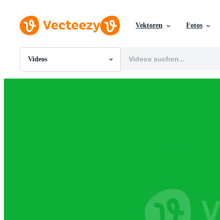
Vektoren
Fotos
Videos
Alle Bilder
Fotos
PNGs
PSDs
SVGs
Vorlagen
Vektoren
Videos
Motion Graphics
Redaktionelle Bilder
Redaktionelle Ereignisse