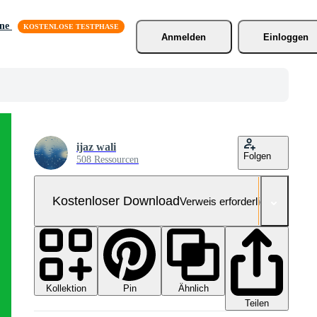
äne
Anmelden
Einloggen
ijaz wali
Folgen
508 Ressourcen
Kostenloser Download
Verweis erforderlich
Kollektion
Ähnlich
Pin
Teilen