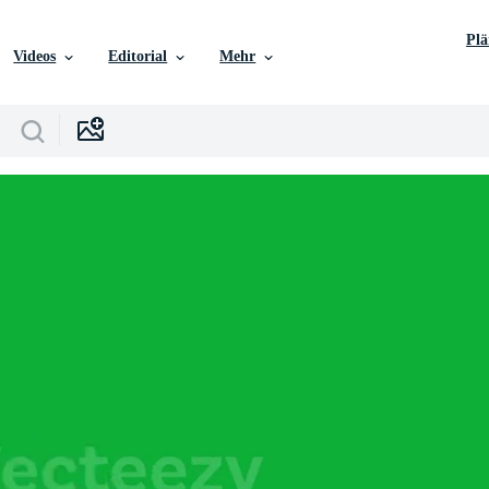
Pl
Videos
Editorial
Mehr