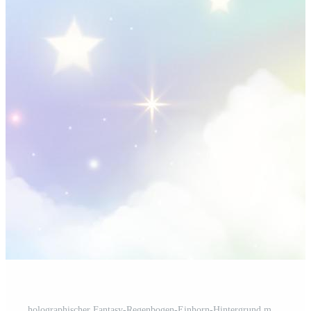
holographischer Fantasy-Regenbogen-Einhorn-Hintergrund mit Wolken. Pastellfarbener Himmel. magische Landschaft, abstraktes fabelhaftes Muster. süße Süßigkeiten Tapete. Vektor. Pro Vektor