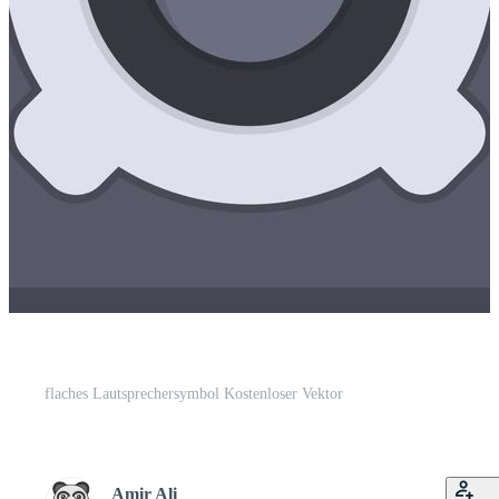
flaches Lautsprechersymbol Kostenloser Vektor
Amir Ali