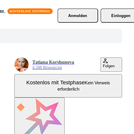
äne
Anmelden
Einloggen
Tatiana Korshunova
Folgen
4.588 Ressourcen
Kostenlos mit Testphase
Kein Verweis
erforderlich