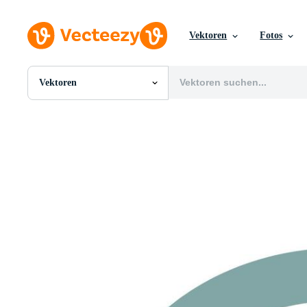
Vektoren
Fotos
Vektoren
Alle Bilder
Fotos
PNGs
PSDs
SVGs
Vorlagen
Vektoren
Videos
Motion Graphics
Redaktionelle Bilder
Redaktionelle Ereignisse