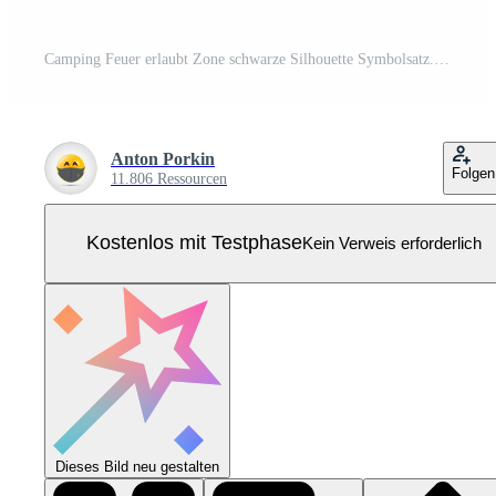
Camping Feuer erlaubt Zone schwarze Silhouette Symbolsatz. Verbotenes Lagerfeuer-Piktogramm. Flammenstopp-Kreissymbol. Sicherheits-Freizeitbereich grünes Schild. Streichholzfeuer verbieten. isolierte Vektorillustration. Pro Vektor
Anton Porkin
Folgen
11.806 Ressourcen
Kostenlos mit Testphase
Kein Verweis erforderlich
Dieses Bild neu gestalten