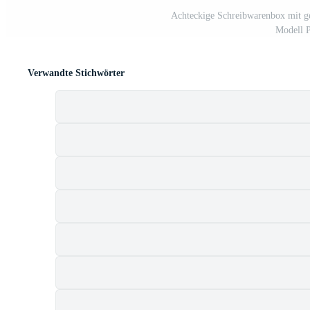
Achteckige Schreibwarenbox mit g
Modell 
Verwandte Stichwörter