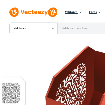
Vektoren
Fotos
Vektoren
Alle Bilder
Fotos
PNGs
PSDs
SVGs
Vorlagen
Vektoren
Videos
Motion Graphics
Redaktionelle Bilder
Redaktionelle Ereignisse