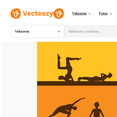
Vektoren
Fotos
Vektoren
Alle Bilder
Fotos
PNGs
PSDs
SVGs
Vorlagen
Vektoren
Videos
Motion Graphics
Redaktionelle Bilder
Redaktionelle Ereignisse