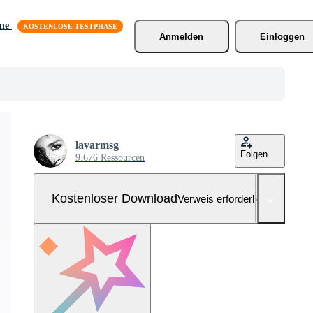
äne
Anmelden
Einloggen
lavarmsg
Folgen
9.676 Ressourcen
Kostenloser Download
Verweis erforderlich