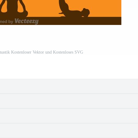
nastik Kostenloser Vektor und Kostenloses SVG