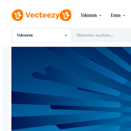
Vektoren
Fotos
Vektoren
Alle Bilder
Fotos
PNGs
PSDs
SVGs
Vorlagen
Vektoren
Videos
Motion Graphics
Redaktionelle Bilder
Redaktionelle Ereignisse