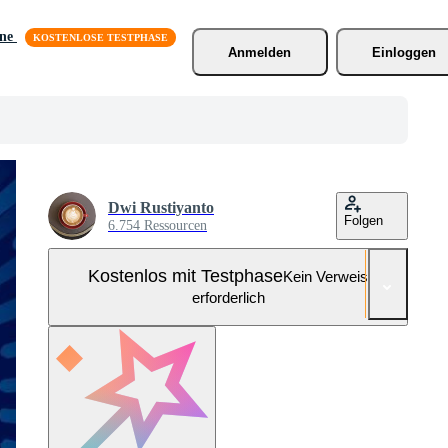
äne
Anmelden
Einloggen
Dwi Rustiyanto
Folgen
6.754 Ressourcen
Kostenlos mit Testphase
Kein Verweis
erforderlich