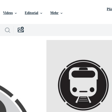
Pl
Videos
Editorial
Mehr