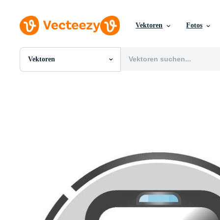
Vektoren
Fotos
Vektoren
Alle Bilder
Fotos
PNGs
PSDs
SVGs
Vorlagen
Vektoren
Videos
Motion Graphics
Redaktionelle Bilder
Redaktionelle Ereignisse