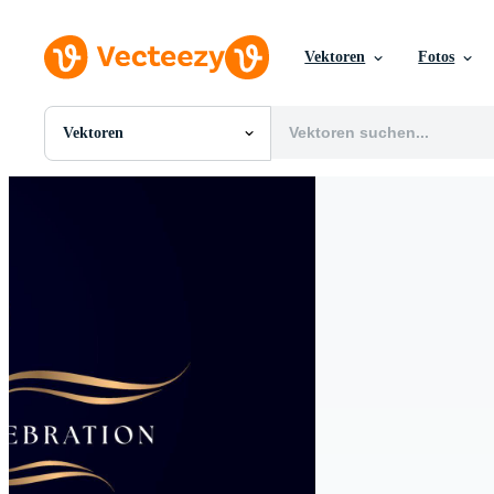
Vektoren
Fotos
Vektoren
Alle Bilder
Fotos
PNGs
PSDs
SVGs
Vorlagen
Vektoren
Videos
Motion Graphics
Redaktionelle Bilder
Redaktionelle Ereignisse