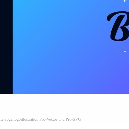
te vogellogoillustration Pro-Vektor und Pro-SVG