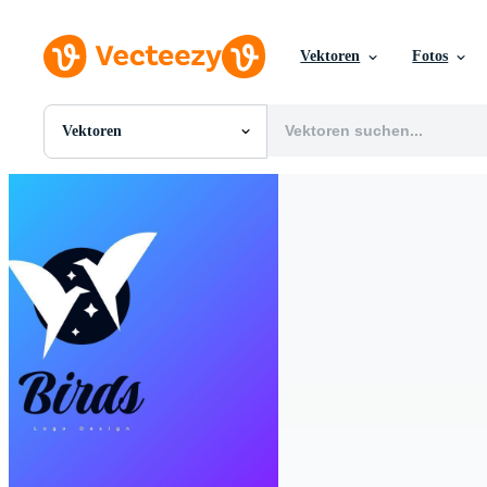
Vektoren
Fotos
Vektoren
Alle Bilder
Fotos
PNGs
PSDs
SVGs
Vorlagen
Vektoren
Videos
Motion Graphics
Redaktionelle Bilder
Redaktionelle Ereignisse