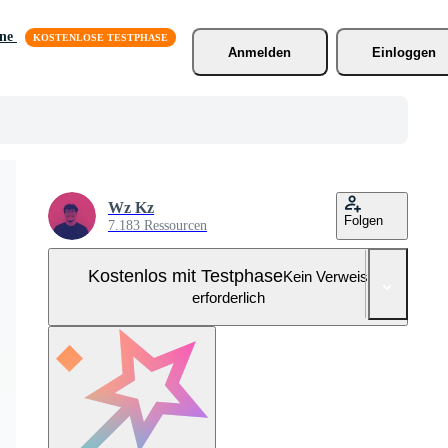
äne
Anmelden
Einloggen
Wz Kz
Folgen
7.183 Ressourcen
Kostenlos mit Testphase
Kein Verweis
erforderlich