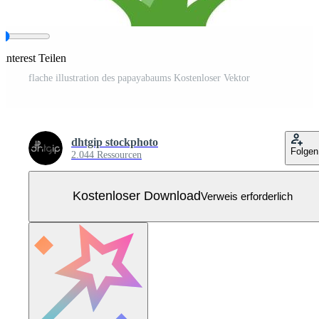
interest Teilen
flache illustration des papayabaums Kostenloser Vektor
dhtgip stockphoto
Folgen
2.044 Ressourcen
Kostenloser Download
Verweis erforderlich