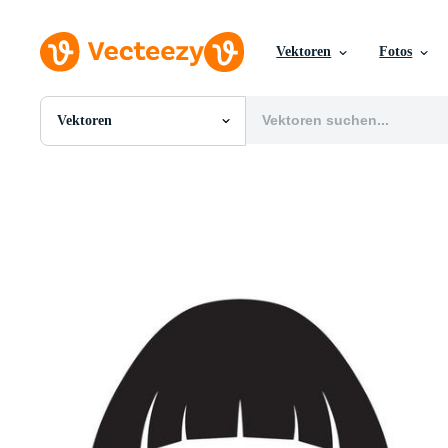
Vektoren
Fotos
Vektoren
Alle Bilder
Fotos
PNGs
PSDs
SVGs
Vorlagen
Vektoren
Videos
Motion Graphics
Redaktionelle Bilder
Redaktionelle Ereignisse