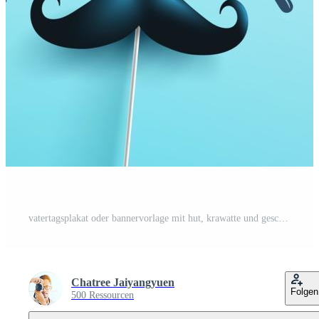
vatertagsplakat oder bannervorlage mit hut, krawatte und geschenkbox auf blauem hintergrund. grüße und geschenke zum vatertag im flachen lagstyling. förderungs- und einkaufsvorlage für liebe papa Pro Vektor
Chatree Jaiyangyuen
Folgen
500 Ressourcen