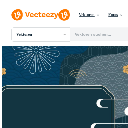
Vektoren
Fotos
Vektoren
Alle Bilder
Fotos
PNGs
PSDs
SVGs
Vorlagen
Vektoren
Videos
Motion Graphics
Redaktionelle Bilder
Redaktionelle Ereignisse