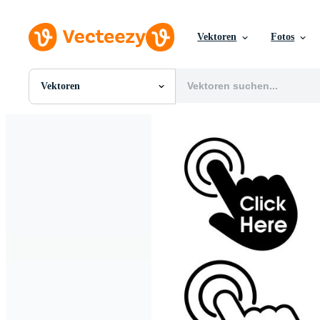
Vektoren
Fotos
Vektoren
Alle Bilder
Fotos
PNGs
PSDs
SVGs
Vorlagen
Vektoren
Videos
Motion Graphics
Redaktionelle Bilder
Redaktionelle Ereignisse