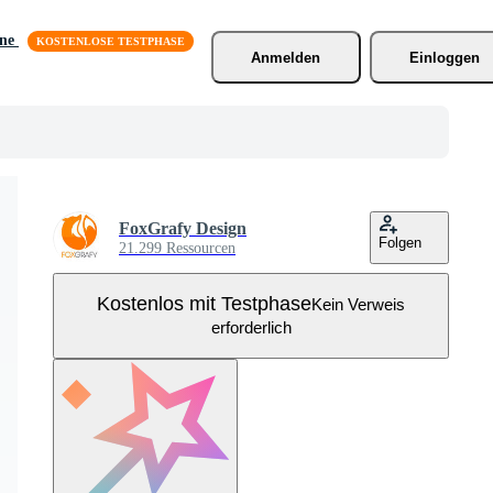
äne
Anmelden
Einloggen
FoxGrafy Design
Folgen
21.299 Ressourcen
Kostenlos mit Testphase
Kein Verweis
erforderlich