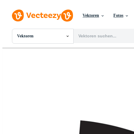
Vektoren
Fotos
Vektoren
Alle Bilder
Fotos
PNGs
PSDs
SVGs
Vorlagen
Vektoren
Videos
Motion Graphics
Redaktionelle Bilder
Redaktionelle Ereignisse