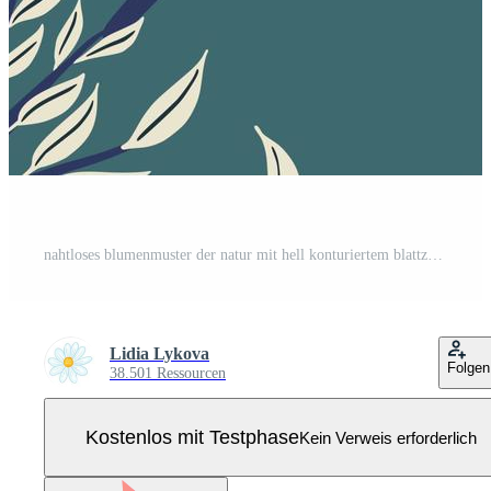
nahtloses blumenmuster der natur mit hell konturiertem blattzweigdruck. blauer Pastellhintergrund. Pro Vektor
Lidia Lykova
Folgen
38.501 Ressourcen
Kostenlos mit Testphase
Kein Verweis erforderlich