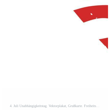
4. Juli Unabhängigkeitstag. Vektorplakat, Grußkarte. Freiheitsstatue mit einer Fackel in der Hand auf dem Hintergrund der amerikanischen Flagge in Form eines Herzens. Pro Vektor