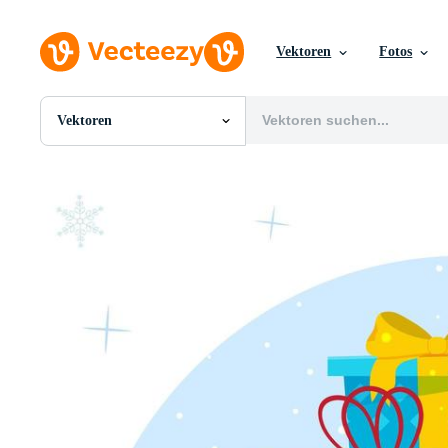
Vektoren
Fotos
Vektoren
Alle Bilder
Fotos
PNGs
PSDs
SVGs
Vorlagen
Vektoren
Videos
Motion Graphics
Redaktionelle Bilder
Redaktionelle Ereignisse