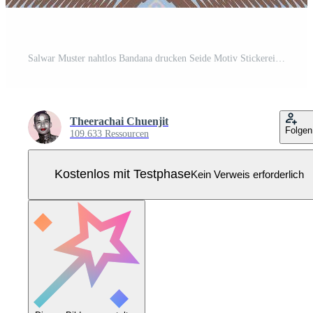
Salwar Muster nahtlos Bandana drucken Seide Motiv Stickerei, Ikat Stickerei Design zum drucken Krawatte Färberei Kissenbezug Sambal puri kurti Mogul die Architektur Pro Vektor
Theerachai Chuenjit
Folgen
109.633 Ressourcen
Kostenlos mit Testphase
Kein Verweis erforderlich