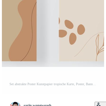
Set abstrakte Poster Kunstpapier tropische Karte, Poster, Banner, moderne Linienform Grafik Dekoration Natur Blatt Künstler Pflanze Druck Banner Design Seite Vektor Illustration Kostenloser Vektor
sarin wongweash