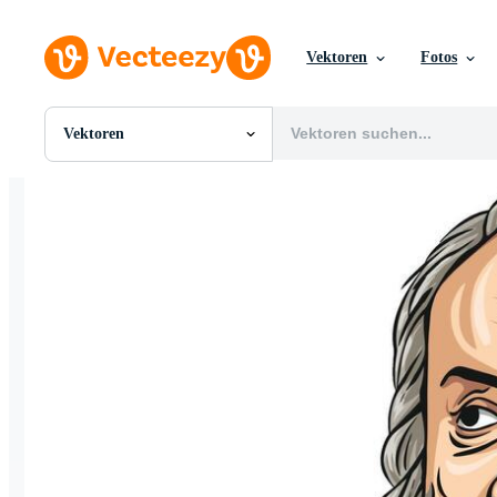
Vektoren
Fotos
Vektoren
Alle Bilder
Fotos
PNGs
PSDs
SVGs
Vorlagen
Vektoren
Videos
Motion Graphics
Redaktionelle Bilder
Redaktionelle Ereignisse