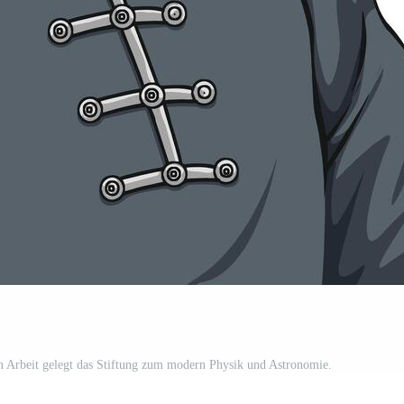
ren Arbeit gelegt das Stiftung zum modern Physik und Astronomie.