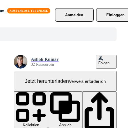
äne
Anmelden
Einloggen
Ashok Kumar
Folgen
32 Ressourcen
Jetzt herunterladen
Verweis erforderlich
Kollektion
Ähnlich