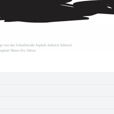
e von das Schnellstraße Asphalt Admiral Admiral
Asphalt Meere Pro Vektor