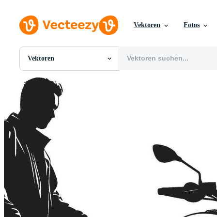
Vektoren
Fotos
Vektoren
Alle Bilder
Fotos
PNGs
PSDs
SVGs
Vorlagen
Vektoren
Videos
Motion Graphics
Redaktionelle Bilder
Redaktionelle Ereignisse