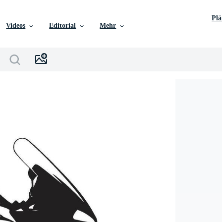
Pl
Videos
Editorial
Mehr