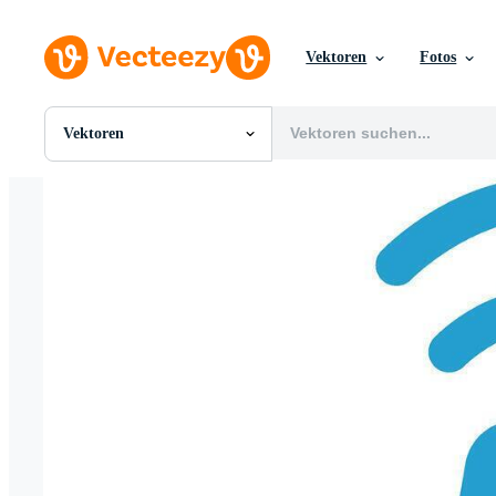
Vektoren
Fotos
Vektoren
Alle Bilder
Fotos
PNGs
PSDs
SVGs
Vorlagen
Vektoren
Videos
Motion Graphics
Redaktionelle Bilder
Redaktionelle Ereignisse