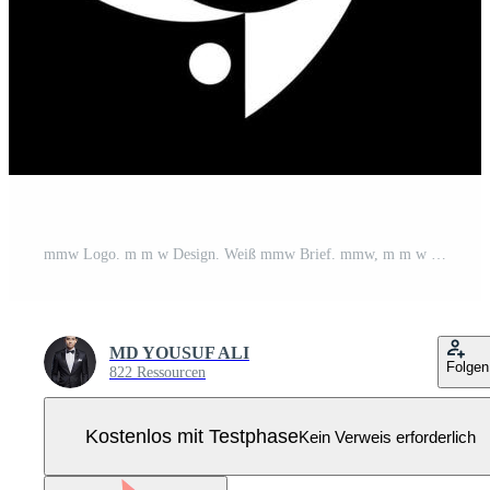
mmw Logo. m m w Design. Weiß mmw Brief. mmw, m m w Brief Logo Design. Initiale Brief mmw Brief Logo Satz, verknüpft Kreis Großbuchstaben Monogramm Logo. m m w Brief Logo Vektor Design. Profi Vektor Pro Vektor
MD YOUSUF ALI
Folgen
822 Ressourcen
Kostenlos mit Testphase
Kein Verweis erforderlich