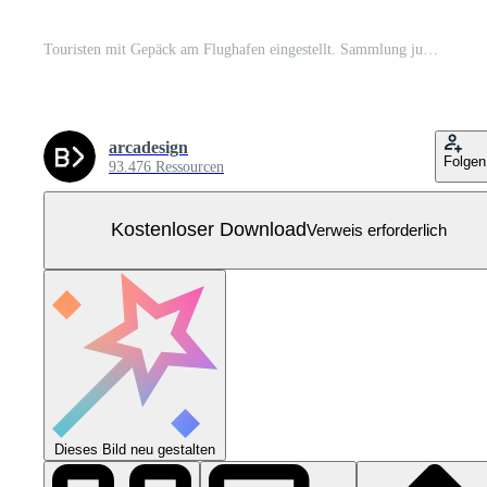
Touristen mit Gepäck am Flughafen eingestellt. Sammlung junger und glücklicher Reisender, die Koffer, Taschen tragen. Sommerurlaub, Urlaub, Reisekonzept. isolierte flache Vektorillustration Kostenloser Vektor
arcadesign
Folgen
93.476 Ressourcen
Kostenloser Download
Verweis erforderlich
Dieses Bild neu gestalten