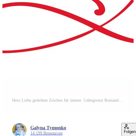
Herz Liebe gedeihen Zeichen für immer. Unbegrenzt Romantisches Symbol verbunden, verbinden, Leidenschaft und Hochzeit. Vorlage für T-Shirt, Karte, Poster. Flaches Element des Designs des Valentinstags. Vektor-Illustration Pro Vektor
Galyna Tymonko
Folgen
14.199 Ressourcen