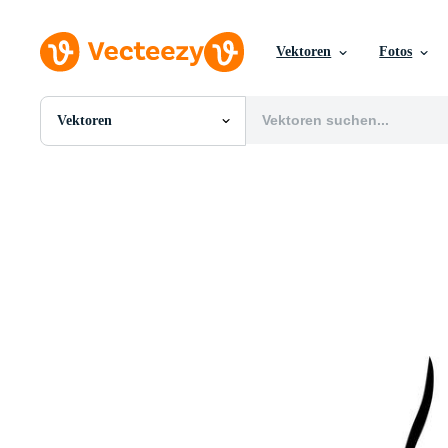
Vektoren
Fotos
Vektoren
Alle Bilder
Fotos
PNGs
PSDs
SVGs
Vorlagen
Vektoren
Videos
Motion Graphics
Redaktionelle Bilder
Redaktionelle Ereignisse