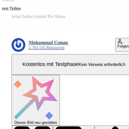
erest Teilen
Schal flaches Symbol Pro Vektor
Muhammad Usman
Folgen
2.783.145 Ressourcen
Kostenlos mit Testphase
Kein Verweis erforderlich
Dieses Bild neu gestalten