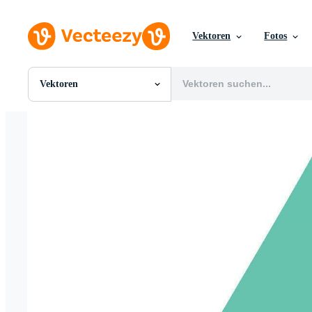
Vektoren
Fotos
Vektoren
Alle Bilder
Fotos
PNGs
PSDs
SVGs
Vorlagen
Vektoren
Videos
Motion Graphics
Redaktionelle Bilder
Redaktionelle Ereignisse