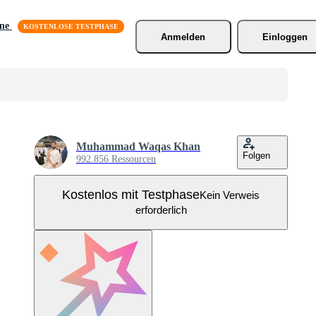
äne
Anmelden
Einloggen
Muhammad Waqas Khan
Folgen
992.856 Ressourcen
Kostenlos mit Testphase
Kein Verweis
erforderlich