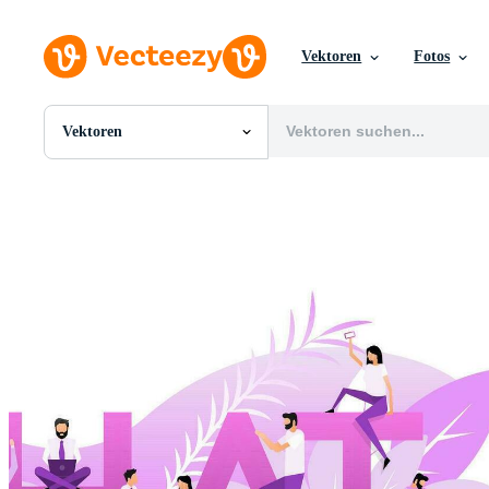
Vektoren
Fotos
Vektoren
Alle Bilder
Fotos
PNGs
PSDs
SVGs
Vorlagen
Vektoren
Videos
Motion Graphics
Redaktionelle Bilder
Redaktionelle Ereignisse