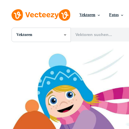
Vektoren
Fotos
Vektoren
Alle Bilder
Fotos
PNGs
PSDs
SVGs
Vorlagen
Vektoren
Videos
Motion Graphics
Redaktionelle Bilder
Redaktionelle Ereignisse