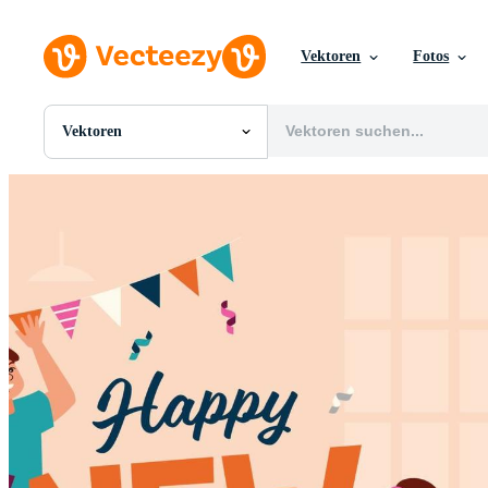
Vektoren
Fotos
Vektoren
Alle Bilder
Fotos
PNGs
PSDs
SVGs
Vorlagen
Vektoren
Videos
Motion Graphics
Redaktionelle Bilder
Redaktionelle Ereignisse