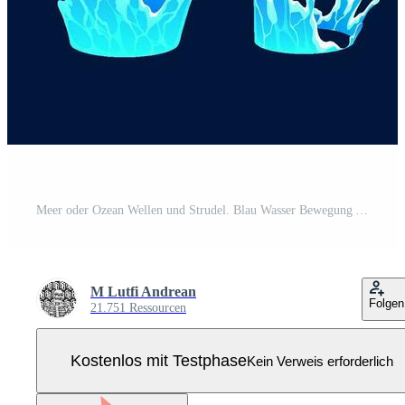
Meer oder Ozean Wellen und Strudel. Blau Wasser Bewegung Auswirkungen, fließt, Ströme, verschüttet und Krone gestalten isoliert auf Hintergrund, Flüssigkeit Wasser spritzt Vektor Karikatur Satz. Pro Vektor
M Lutfi Andrean
Folgen
21.751 Ressourcen
Kostenlos mit Testphase
Kein Verweis erforderlich