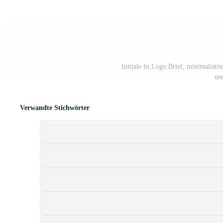
Initiale fu Logo Brief, minimalist
un
Verwandte Stichwörter