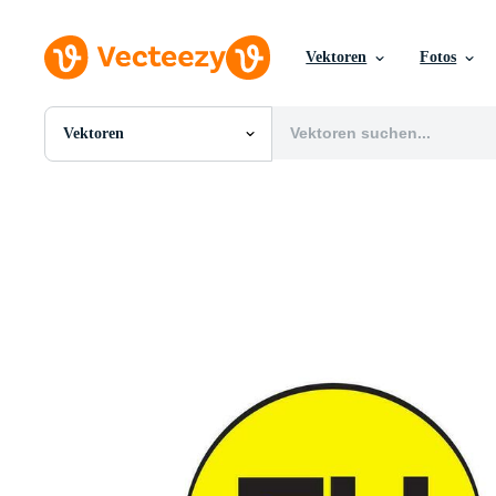
Vektoren
Fotos
Vektoren
Alle Bilder
Fotos
PNGs
PSDs
SVGs
Vorlagen
Vektoren
Videos
Motion Graphics
Redaktionelle Bilder
Redaktionelle Ereignisse