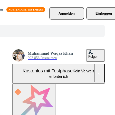
äne
Anmelden
Einloggen
Muhammad Waqas Khan
Folgen
992.856 Ressourcen
Kostenlos mit Testphase
Kein Verweis
erforderlich