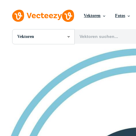
Vektoren
Fotos
Vektoren
Alle Bilder
Fotos
PNGs
PSDs
SVGs
Vorlagen
Vektoren
Videos
Motion Graphics
Redaktionelle Bilder
Redaktionelle Ereignisse