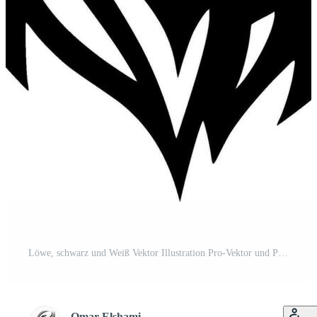
Löwe, schwarz und Weiß Vektor Illustration Pro-Vektor und Pro-SVG
Omar Elshami