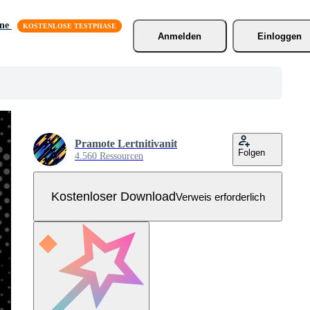
äne
Anmelden
Einloggen
Pramote Lertnitivanit
Folgen
4.560 Ressourcen
Kostenloser Download
Verweis erforderlich