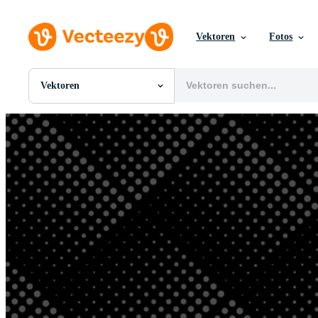
Vektoren
Fotos
Vektoren
Alle Bilder
Fotos
PNGs
PSDs
SVGs
Vorlagen
Vektoren
Videos
Motion Graphics
Redaktionelle Bilder
Redaktionelle Ereignisse