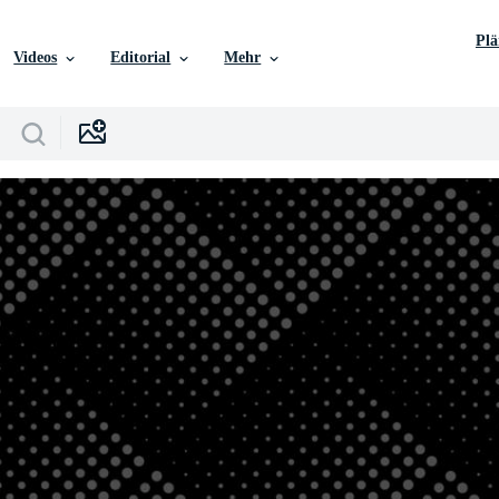
Pl
Videos
Editorial
Mehr