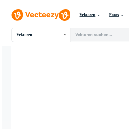
Vektoren
Fotos
Vektoren
Alle Bilder
Fotos
PNGs
PSDs
SVGs
Vorlagen
Vektoren
Videos
Motion Graphics
Redaktionelle Bilder
Redaktionelle Ereignisse