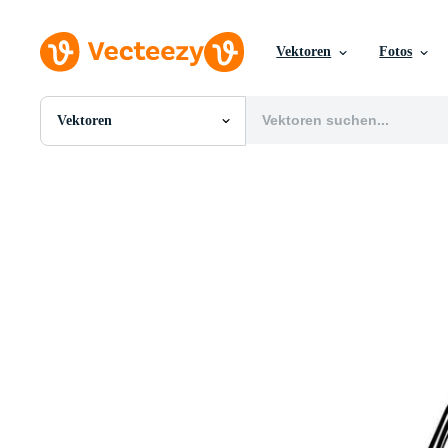
Vektoren
Fotos
Vektoren
Alle Bilder
Fotos
PNGs
PSDs
SVGs
Vorlagen
Vektoren
Videos
Motion Graphics
Redaktionelle Bilder
Redaktionelle Ereignisse